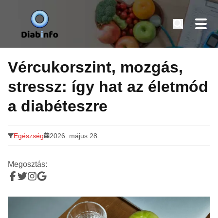
Diabinfo.hu – Információk cukorbetegeknek
Tovább
a
Vércukorszint, mozgás,
tartalomra
stressz: így hat az életmód
a diabéteszre
Egészség
2026. május 28.
Megosztás: