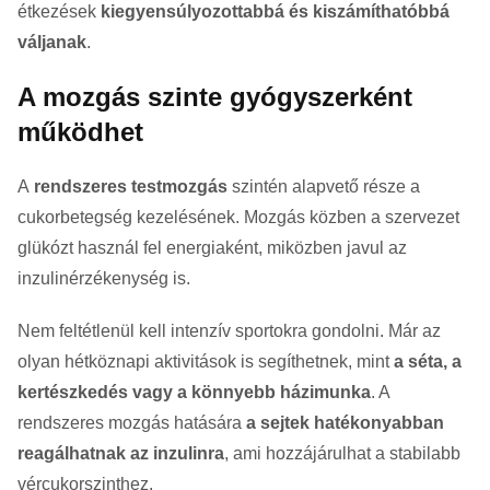
étkezések
kiegyensúlyozottabbá és kiszámíthatóbbá
váljanak
.
A mozgás szinte gyógyszerként
működhet
A
rendszeres testmozgás
szintén alapvető része a
cukorbetegség kezelésének. Mozgás közben a szervezet
glükózt használ fel energiaként, miközben javul az
inzulinérzékenység is.
Nem feltétlenül kell intenzív sportokra gondolni. Már az
olyan hétköznapi aktivitások is segíthetnek, mint
a séta, a
kertészkedés vagy a könnyebb házimunka
. A
rendszeres mozgás hatására
a sejtek hatékonyabban
reagálhatnak az inzulinra
, ami hozzájárulhat a stabilabb
vércukorszinthez.