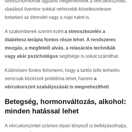
stresszhormonok ugyanis megemelhetik a vércukorszintet,
ráadásul ilyenkor sokkal nehezebb következetesen
betartani az étrendet vagy a napi rutint is.
A szakemberek szerint ezért
a stresszkezelés a
diabétesz-terápia fontos része lehet
.
A rendszeres
mozgás, a megfelelő alvás, a relaxációs technikák
vagy akár pszichológus
segítsége is sokat számíthat.
Különösen fontos felismerni, hogy a tartós lelki terhelés
nemcsak közérzeti probléma lehet, hanem
a
vércukorszint szabályozását is megnehezítheti
.
Betegség, hormonváltozás, alkohol:
minden hatással lehet
A vércukorszintet számos olyan tényező is befolyásolhatja,