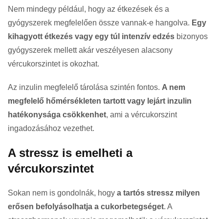
Nem mindegy például, hogy az étkezések és a
gyógyszerek megfelelően össze vannak-e hangolva.
Egy
kihagyott étkezés vagy egy túl intenzív edzés
bizonyos
gyógyszerek mellett akár veszélyesen alacsony
vércukorszintet is okozhat.
Az inzulin megfelelő tárolása szintén fontos.
A nem
megfelelő hőmérsékleten tartott vagy lejárt inzulin
hatékonysága csökkenhet
, ami a vércukorszint
ingadozásához vezethet.
A stressz is emelheti a
vércukorszintet
Sokan nem is gondolnák, hogy
a tartós stressz milyen
erősen befolyásolhatja a cukorbetegséget
. A