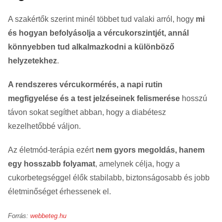
A szakértők szerint minél többet tud valaki arról, hogy
mi
és hogyan befolyásolja a vércukorszintjét, annál
könnyebben tud alkalmazkodni a különböző
helyzetekhez
.
A rendszeres vércukormérés, a napi rutin
megfigyelése és a test jelzéseinek felismerése
hosszú
távon sokat segíthet abban, hogy a diabétesz
kezelhetőbbé váljon.
Az életmód-terápia ezért
nem gyors megoldás, hanem
egy hosszabb folyamat
, amelynek célja, hogy a
cukorbetegséggel élők stabilabb, biztonságosabb és jobb
életminőséget érhessenek el.
Forrás:
webbeteg.hu