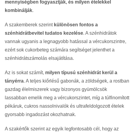
mennyiségben fogyasztják, és milyen ételekkel
kombinálják
.
A szakemberek szerint
különösen fontos a
szénhidrátbevitel tudatos kezelése
. A szénhidrátok
vannak ugyanis a legnagyobb hatással a vércukorszintre,
ezért sok cukorbeteg számára segítséget jelenthet a
szénhidrátszámolás elsajátítása.
Az is sokat számít,
milyen típusú szénhidrát kerül a
tányérra
. A teljes kiőrlésű gabonák, a zöldségek, a rostban
gazdag élelmiszerek vagy bizonyos gyümölcsök
lassabban emelik meg a vércukorszintet, míg a túlfinomított
pékáruk, cukros nassolnivalók és ultrafeldolgozott ételek
gyorsabb ingadozást okozhatnak.
A szakértők szerint az egyik legfontosabb cél, hogy az