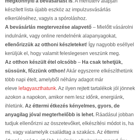
megkönnyíti a bevásárlást is
. A menüterv alapján
készített lista újabb eszköz az impulzusvásárlás
elkerüléséhez, vagyis a spóroláshoz.
A bevásárlás megtervezése alapvető
– Mielőtt vásárolni
indulnánk, vagy online rendelnénk alapanyagokat,
ellenőrizzük az otthoni készleteket
! Így nagyobb eséllyel
kerüljük el, hogy valamit feleslegesen veszünk meg.
Az otthon készült étel olcsóbb
–
Ha csak tehetjük,
süssünk, főzzünk otthon!
Akár egyszerre elkészíthetünk
több napi ételt, amelyből néhány adagot már
eleve
lefagyaszthatunk
. Az ilyen rejtett tartalékok jól jönnek
azokon a napokon, amikor nem lesz időnk, energiánk,
ihletünk.
Az éttermi étkezés kényelmes, gyors, de
anyagilag jóval megterhelőbb is lehet.
Ráadásul jobban
tudjuk ellenőrizni az összetevőket, elkészítési módot is, ha
mi, vagy valamelyik családtag a szakács. Az éttermi