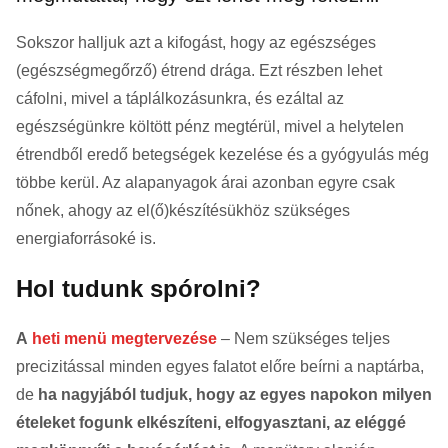
Sokszor halljuk azt a kifogást, hogy az egészséges
(egészségmegőrző) étrend drága. Ezt részben lehet
cáfolni, mivel a táplálkozásunkra, és ezáltal az
egészségünkre költött pénz megtérül, mivel a helytelen
étrendből eredő betegségek kezelése és a gyógyulás még
többe kerül. Az alapanyagok árai azonban egyre csak
nőnek, ahogy az el(ő)készítésükhöz szükséges
energiaforrásoké is.
Hol tudunk spórolni?
A
heti menü
megtervezése
– Nem szükséges teljes
precizitással minden egyes falatot előre beírni a naptárba,
de
ha nagyjából tudjuk, hogy az egyes napokon milyen
ételeket fogunk elkészíteni, elfogyasztani, az eléggé