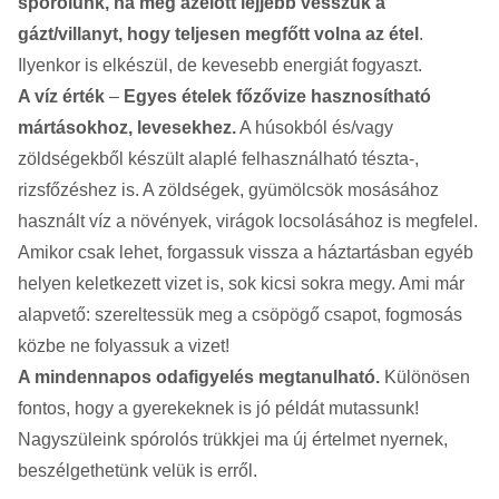
spórolunk, ha még azelőtt lejjebb vesszük a
gázt/villanyt, hogy teljesen megfőtt volna az étel
.
Ilyenkor is elkészül, de kevesebb energiát fogyaszt.
A víz érték
–
Egyes ételek főzővize hasznosítható
mártásokhoz, levesekhez.
A húsokból és/vagy
zöldségekből készült alaplé felhasználható tészta-,
rizsfőzéshez is. A zöldségek, gyümölcsök mosásához
használt víz a növények, virágok locsolásához is megfelel.
Amikor csak lehet, forgassuk vissza a háztartásban egyéb
helyen keletkezett vizet is, sok kicsi sokra megy. Ami már
alapvető: szereltessük meg a csöpögő csapot, fogmosás
közbe ne folyassuk a vizet!
A mindennapos odafigyelés megtanulható.
Különösen
fontos, hogy a gyerekeknek is jó példát mutassunk!
Nagyszüleink spórolós trükkjei ma új értelmet nyernek,
beszélgethetünk velük is erről.