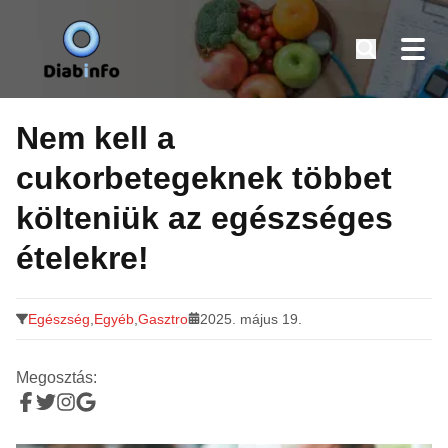
Diabinfo.hu – Információk cukorbetegeknek
Tovább
a
Nem kell a
tartalomra
cukorbetegeknek többet
költeniük az egészséges
ételekre!
Egészség
,
Egyéb
,
Gasztro
2025. május 19.
Megosztás: