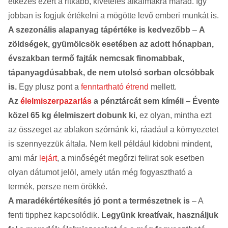
étkezés ezért a ritkább, kivételes alkalmakra marad. Így
jobban is fogjuk értékelni a mögötte levő emberi munkát is.
A szezonális alapanyag tápértéke is kedvezőbb
–
A
zöldségek, gyümölcsök esetében az adott hónapban,
évszakban termő fajták nemcsak finomabbak,
tápanyagdúsabbak, de nem utolsó sorban olcsóbbak
is.
Egy plusz pont a
fenntartható étrend
mellett.
Az
élelmiszerpazarlás
a pénztárcát sem kíméli
–
Évente
közel 65 kg élelmiszert dobunk ki
, ez olyan, mintha ezt
az összeget az ablakon szórnánk ki, ráadául a környezetet
is szennyezzük általa. Nem kell például kidobni mindent,
ami már
lejárt
, a minőségét megőrzi felirat sok esetben
olyan dátumot jelöl, amely után még fogyasztható a
termék, persze nem örökké.
A maradékértékesítés jó pont a természetnek is
– A
fenti tipphez kapcsolódik.
Legyünk kreatívak, használjuk