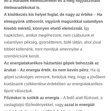
fel a maradék élelmiszereket és a még fogyasztható
ételmaradékokat is.
A kisétkezés kis helyet foglal, de nagy az értéke
–
Ha
elmegyünk otthonról, vigyünk magunkkal valamilyen
kisebb méretű, könnyen ehető elemózsiát.
Így
napközben, amikor megéhezünk, nem csábulunk el
valamilyen pékség, gyorsétterem, büfé láttán, ahol jóval
többet költenénk, mint mondjuk amennyibe a
szendvicsünk került.
Az energiatakarékos háztartási gépek behozzák az
árukat
–
Az energia érték. és nem kevés pénz.
Ha új
gépet szükséges vennünk, fontoljuk meg, hogy a jövőbeni
kiadásaink csökkentése érdekében az energiatakarékos
típust választjuk.
Főzéskor is szökik az energia
– A fedő alatt főzéssel, a
vastagtalpú főzőedényekkel, vagy
azzal is energiát