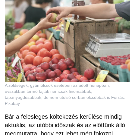
A zöldségek, gyümölcsök esetében az adott hónapban,
évszakban termő fajták nemcsak finomabbak,
tápanyagdúsabbak, de nem utolsó sorban olcsóbbak is Forrás:
Pixabay
Bár a felesleges költekezés kerülése mindig
aktuális, az utóbbi időszak és az előttünk álló
megmutatta, hogy ezt lehet még fokozni.